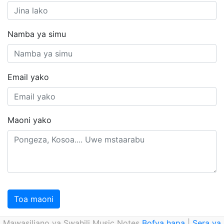
Namba ya simu
Email yako
Maoni yako
Toa maoni
Mawasiliano ya Swahili Music Notes
Bofya hapa
|
Sera ya