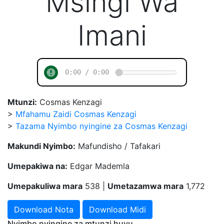
Msingi Wa
Imani
Mtunzi:
Cosmas Kenzagi
>
Mfahamu Zaidi Cosmas Kenzagi
>
Tazama Nyimbo nyingine za Cosmas Kenzagi
Makundi Nyimbo:
Mafundisho / Tafakari
Umepakiwa na:
Edgar Mademla
Umepakuliwa mara
538 |
Umetazamwa mara
1,772
Download Nota
Download Midi
Nyimbo nyingine za mtunzi huyu