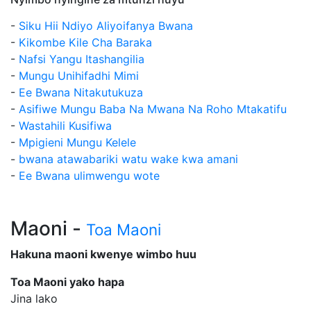
-
Siku Hii Ndiyo Aliyoifanya Bwana
-
Kikombe Kile Cha Baraka
-
Nafsi Yangu Itashangilia
-
Mungu Unihifadhi Mimi
-
Ee Bwana Nitakutukuza
-
Asifiwe Mungu Baba Na Mwana Na Roho Mtakatifu
-
Wastahili Kusifiwa
-
Mpigieni Mungu Kelele
-
bwana atawabariki watu wake kwa amani
-
Ee Bwana ulimwengu wote
Maoni -
Toa Maoni
Hakuna maoni kwenye wimbo huu
Toa Maoni yako hapa
Jina lako