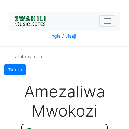
Ingia / Jisajili
Tafuta
Amezaliwa
Mwokozi