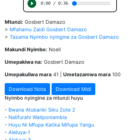
Mtunzi:
Gosbert Damazo
>
Mfahamu Zaidi Gosbert Damazo
>
Tazama Nyimbo nyingine za Gosbert Damazo
Makundi Nyimbo:
Noeli
Umepakiwa na:
Gosbert Damazo
Umepakuliwa mara
41 |
Umetazamwa mara
100
Download Nota
Download Midi
Nyimbo nyingine za mtunzi huyu
-
Bwana Atubariki Siku Zote 2
-
Nalifurahi Waliponiambia
-
Huyu Ni Mfupa Katika Mifupa Yangu
-
Aleluya-1
-
Aleluya-3