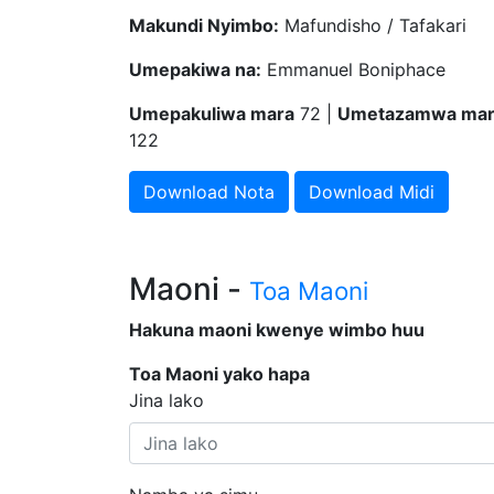
Makundi Nyimbo:
Mafundisho / Tafakari
Umepakiwa na:
Emmanuel Boniphace
Umepakuliwa mara
72 |
Umetazamwa mar
122
Download Nota
Download Midi
Maoni -
Toa Maoni
Hakuna maoni kwenye wimbo huu
Toa Maoni yako hapa
Jina lako