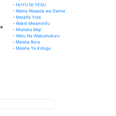
-
HUYU NI YESU
-
Mama Msaada wa Daima
-
Mataifa Yote
-
Wakili Mwaminifu
a
-
Mtateka Maji
-
Watu Na Wakushukuru
-
Maisha Bora
-
Maisha Ya Kidugu