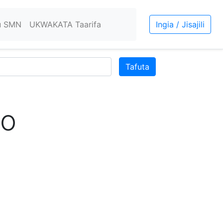
u SMN
UKWAKATA Taarifa
Ingia / Jisajili
Tafuta
to