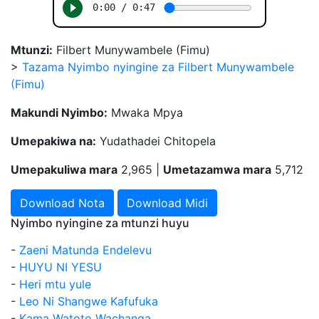
Mtunzi:
Filbert Munywambele (Fimu)
>
Tazama Nyimbo nyingine za Filbert Munywambele
(Fimu)
Makundi Nyimbo:
Mwaka Mpya
Umepakiwa na:
Yudathadei Chitopela
Umepakuliwa mara
2,965 |
Umetazamwa mara
5,712
Download Nota
Download Midi
Nyimbo nyingine za mtunzi huyu
-
Zaeni Matunda Endelevu
-
HUYU NI YESU
-
Heri mtu yule
-
Leo Ni Shangwe Kafufuka
-
Kama Watoto Wachanga