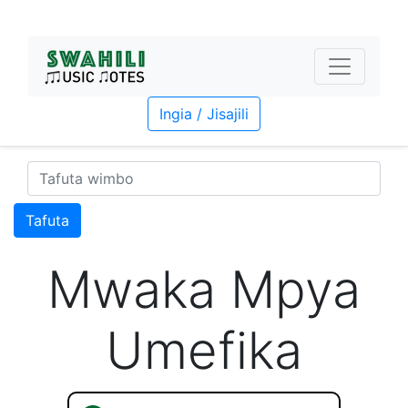
Ingia / Jisajili
Tafuta
Mwaka Mpya
Umefika