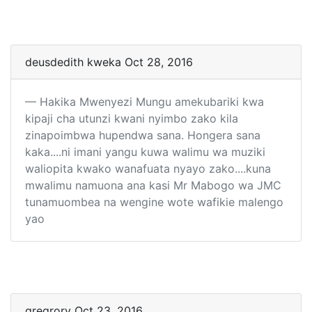
deusdedith kweka Oct 28, 2016
Hakika Mwenyezi Mungu amekubariki kwa
kipaji cha utunzi kwani nyimbo zako kila
zinapoimbwa hupendwa sana. Hongera sana
kaka....ni imani yangu kuwa walimu wa muziki
waliopita kwako wanafuata nyayo zako....kuna
mwalimu namuona ana kasi Mr Mabogo wa JMC
tunamuombea na wengine wote wafikie malengo
yao
gregrory Oct 23, 2016