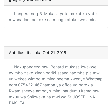
hongera ndg B. Mukasa yote na katika yote
mwanadam aokoke na mungu atukuzwe amina.
Antidius tibaijuka Oct 21, 2016
Nakupongeza mwl Benard mukasa kwakweli
nyimbo zako zinanibariki saana,naomba pia mwl
uniwekee wimbo mimina neema kwenye Whatsap
nom.0754321467.namba ya ofice ya parokia
Rwamishenye ambayo mimi naudumu kama mwl
mkuu wa Shikwaka na mwl.wa St.JOSEPHINA
BAKHTA.