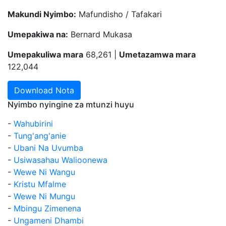
Makundi Nyimbo:
Mafundisho / Tafakari
Umepakiwa na:
Bernard Mukasa
Umepakuliwa mara
68,261 |
Umetazamwa mara
122,044
Download Nota
Nyimbo nyingine za mtunzi huyu
-
Wahubirini
-
Tung'ang'anie
-
Ubani Na Uvumba
-
Usiwasahau Walioonewa
-
Wewe Ni Wangu
-
Kristu Mfalme
-
Wewe Ni Mungu
-
Mbingu Zimenena
-
Ungameni Dhambi