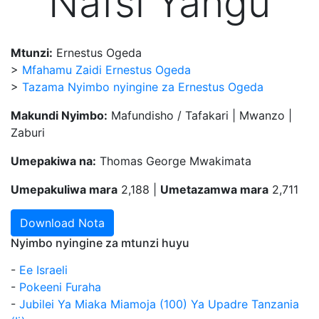
Nafsi Yangu
Mtunzi:
Ernestus Ogeda
>
Mfahamu Zaidi Ernestus Ogeda
>
Tazama Nyimbo nyingine za Ernestus Ogeda
Makundi Nyimbo:
Mafundisho / Tafakari | Mwanzo |
Zaburi
Umepakiwa na:
Thomas George Mwakimata
Umepakuliwa mara
2,188 |
Umetazamwa mara
2,711
Download Nota
Nyimbo nyingine za mtunzi huyu
-
Ee Israeli
-
Pokeeni Furaha
-
Jubilei Ya Miaka Miamoja (100) Ya Upadre Tanzania