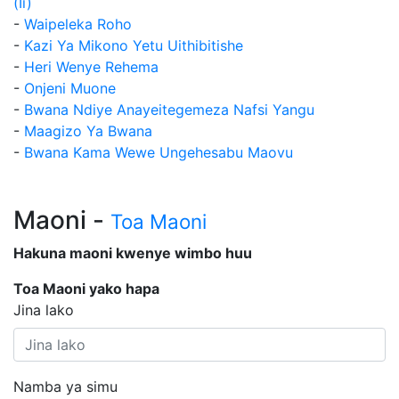
(Ii)
-
Waipeleka Roho
-
Kazi Ya Mikono Yetu Uithibitishe
-
Heri Wenye Rehema
-
Onjeni Muone
-
Bwana Ndiye Anayeitegemeza Nafsi Yangu
-
Maagizo Ya Bwana
-
Bwana Kama Wewe Ungehesabu Maovu
Maoni -
Toa Maoni
Hakuna maoni kwenye wimbo huu
Toa Maoni yako hapa
Jina lako
Namba ya simu